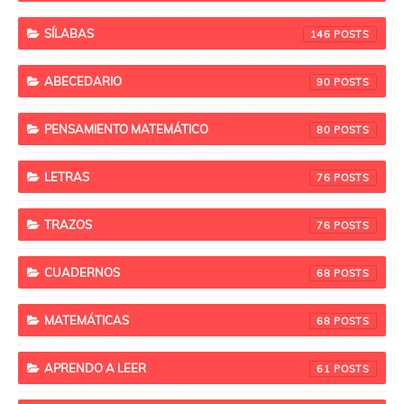
SÍLABAS
146
ABECEDARIO
90
PENSAMIENTO MATEMÁTICO
80
LETRAS
76
TRAZOS
76
CUADERNOS
68
MATEMÁTICAS
68
APRENDO A LEER
61