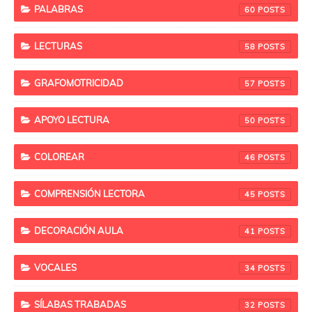
PALABRAS
60
LECTURAS
58
GRAFOMOTRICIDAD
57
APOYO LECTURA
50
COLOREAR
46
COMPRENSIÓN LECTORA
45
DECORACIÓN AULA
41
VOCALES
34
SÍLABAS TRABADAS
32