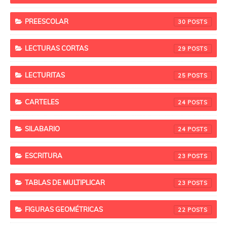
PREESCOLAR
30
LECTURAS CORTAS
29
LECTURITAS
25
CARTELES
24
SILABARIO
24
ESCRITURA
23
TABLAS DE MULTIPLICAR
23
FIGURAS GEOMÉTRICAS
22