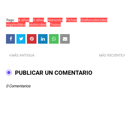
Tags:
4 años
5 años
Atención
Fichas
Grafomotricidad
imprimibles
Motricidad
Trazos
MÁS ANTIGUA
MÁS RECIENTE
PUBLICAR UN COMENTARIO
0 Comentarios