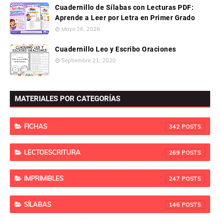
Cuadernillo de Sílabas con Lecturas PDF:
Aprende a Leer por Letra en Primer Grado
Mayo 26, 2026
Cuadernillo Leo y Escribo Oraciones
Septiembre 21, 2020
MATERIALES POR CATEGORÍAS
FICHAS
342
LECTOESCRITURA
269
IMPRIMIBLES
247
SÍLABAS
146