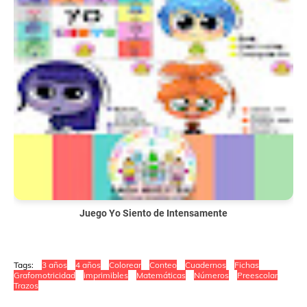
Juego Yo Siento de Intensamente
Tags:
3 años
4 años
Colorear
Conteo
Cuadernos
Fichas
Grafomotricidad
imprimibles
Matemáticas
Números
Preescolar
Trazos