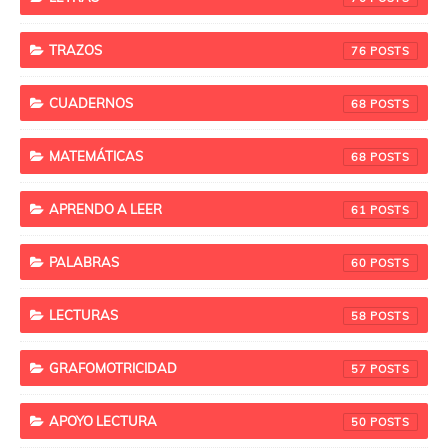
TRAZOS
76
CUADERNOS
68
MATEMÁTICAS
68
APRENDO A LEER
61
PALABRAS
60
LECTURAS
58
GRAFOMOTRICIDAD
57
APOYO LECTURA
50