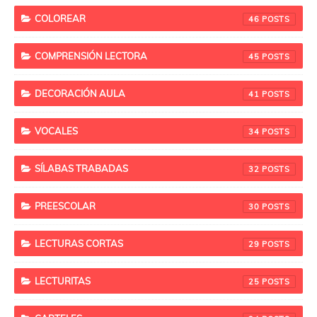
COLOREAR
46
COMPRENSIÓN LECTORA
45
DECORACIÓN AULA
41
VOCALES
34
SÍLABAS TRABADAS
32
PREESCOLAR
30
LECTURAS CORTAS
29
LECTURITAS
25