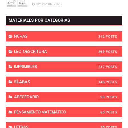
Octubre 06, 2025
MATERIALES POR CATEGORÍAS
FICHAS
342
LECTOESCRITURA
269
IMPRIMIBLES
247
SÍLABAS
146
ABECEDARIO
90
PENSAMIENTO MATEMÁTICO
80
LETRAS
76