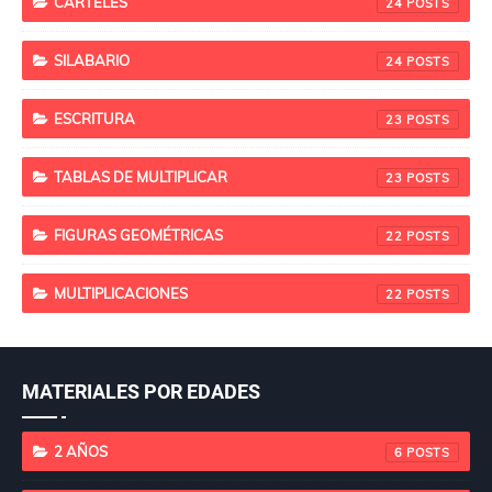
CARTELES
24
SILABARIO
24
ESCRITURA
23
TABLAS DE MULTIPLICAR
23
FIGURAS GEOMÉTRICAS
22
MULTIPLICACIONES
22
MATERIALES POR EDADES
2 AÑOS
6