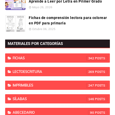
Aprende a Leer por Letra en Primer Grado
Mayo 26, 2026
Fichas de comprensión lectora para colorear
en PDF para primaria
Octubre 06, 2025
MATERIALES POR CATEGORÍAS
FICHAS
342
LECTOESCRITURA
269
IMPRIMIBLES
247
SÍLABAS
146
ABECEDARIO
90