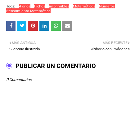
Tags:
4 años
Fichas
imprimibles
Matemáticas
Números
Pensamiento Matemático
MÁS ANTIGUA
MÁS RECIENTE
Silabario Ilustrado
Silabario con Imágenes
PUBLICAR UN COMENTARIO
0 Comentarios