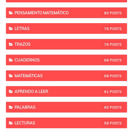
PENSAMIENTO MATEMÁTICO
80
LETRAS
76
TRAZOS
76
CUADERNOS
68
MATEMÁTICAS
68
APRENDO A LEER
61
PALABRAS
60
LECTURAS
58