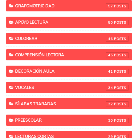
GRAFOMOTRICIDAD
57
APOYO LECTURA
50
COLOREAR
46
COMPRENSIÓN LECTORA
45
DECORACIÓN AULA
41
VOCALES
34
SÍLABAS TRABADAS
32
PREESCOLAR
30
LECTURAS CORTAS
29