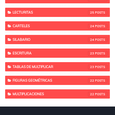
LECTURITAS
25
CARTELES
24
SILABARIO
24
ESCRITURA
23
TABLAS DE MULTIPLICAR
23
FIGURAS GEOMÉTRICAS
22
MULTIPLICACIONES
22