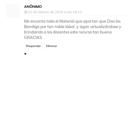
ANÓNIMO
21 de febrero de 2025 a las 18:13
Me encanta todo el Material que aportan que Dios los
Bendiga por tan noble labor, y sigan actualizándose y
brindando a los docentes este recurso tan bueno.
GRACIAS
Responder
Eliminar