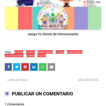
Juego Yo Siento de Intensamente
Tags:
3 años
4 años
Abecedario
Fichas
imprimibles
Lectoescritura
Letras
Trazos
MÁS ANTIGUA
MÁS RECIENTE
PUBLICAR UN COMENTARIO
1 Comentarios