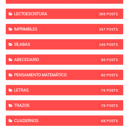
LECTOESCRITURA
269
IMPRIMIBLES
247
SÍLABAS
146
ABECEDARIO
90
PENSAMIENTO MATEMÁTICO
80
LETRAS
76
TRAZOS
76
CUADERNOS
68