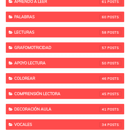
APRENDO A LEER
61
PALABRAS
60
LECTURAS
58
GRAFOMOTRICIDAD
57
APOYO LECTURA
50
COLOREAR
46
COMPRENSIÓN LECTORA
45
DECORACIÓN AULA
41
VOCALES
34