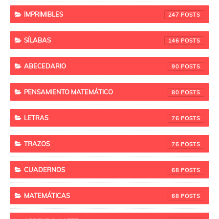
IMPRIMIBLES
247
SÍLABAS
146
ABECEDARIO
90
PENSAMIENTO MATEMÁTICO
80
LETRAS
76
TRAZOS
76
CUADERNOS
68
MATEMÁTICAS
68