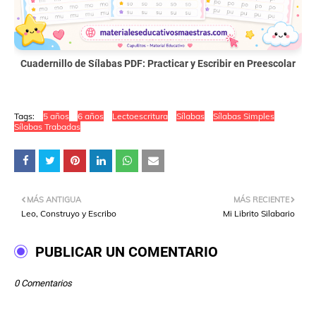
Cuadernillo de Sílabas PDF: Practicar y Escribir en Preescolar
Tags:
5 años
6 años
Lectoescritura
Sílabas
Sílabas Simples
Sílabas Trabadas
MÁS ANTIGUA
MÁS RECIENTE
Leo, Construyo y Escribo
Mi Librito Silabario
PUBLICAR UN COMENTARIO
0 Comentarios