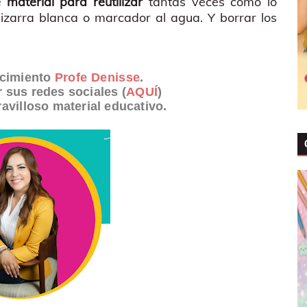
aterial para reutilizar
tantas veces como lo
zarra blanca o marcador al agua. Y borrar los
ecimiento
Profe Denisse
.
r sus redes sociales (
AQUÍ
)
avilloso material educativo.