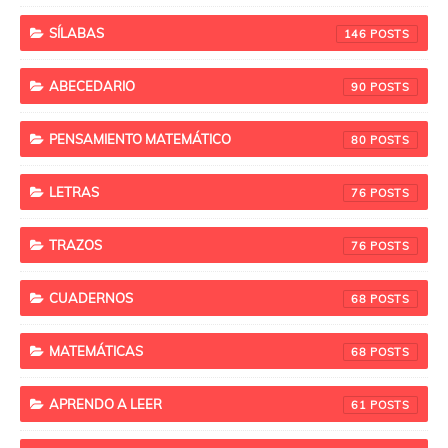
SÍLABAS
146
ABECEDARIO
90
PENSAMIENTO MATEMÁTICO
80
LETRAS
76
TRAZOS
76
CUADERNOS
68
MATEMÁTICAS
68
APRENDO A LEER
61