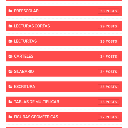
PREESCOLAR
30
LECTURAS CORTAS
29
LECTURITAS
25
CARTELES
24
SILABARIO
24
ESCRITURA
23
TABLAS DE MULTIPLICAR
23
FIGURAS GEOMÉTRICAS
22