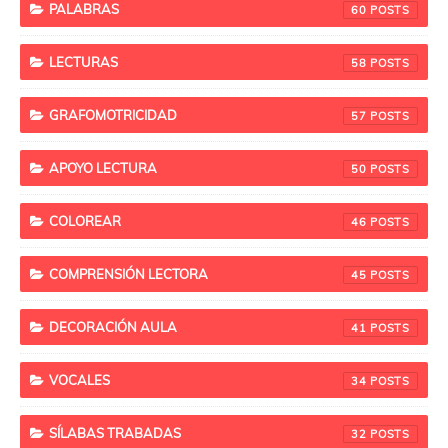
PALABRAS
60
LECTURAS
58
GRAFOMOTRICIDAD
57
APOYO LECTURA
50
COLOREAR
46
COMPRENSIÓN LECTORA
45
DECORACIÓN AULA
41
VOCALES
34
SÍLABAS TRABADAS
32