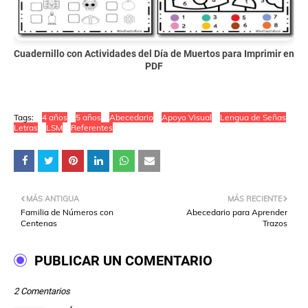
Cuadernillo con Actividades del Día de Muertos para Imprimir en
PDF
Tags:
4 años
5 años
Abecedario
Apoyo Visual
Lengua de Señas
Letras
LSM
Referentes
MÁS ANTIGUA
MÁS RECIENTE
Familia de Números con
Abecedario para Aprender
Centenas
Trazos
PUBLICAR UN COMENTARIO
2 Comentarios