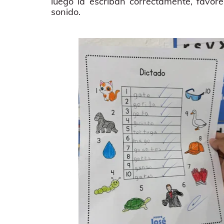
luego la escriban correctamente, favore
sonido.