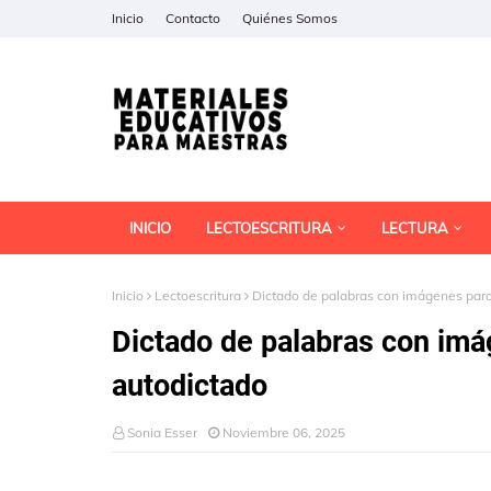
Inicio
Contacto
Quiénes Somos
INICIO
LECTOESCRITURA
LECTURA
Inicio
Lectoescritura
Dictado de palabras con imágenes para 
Dictado de palabras con imág
autodictado
Sonia Esser
Noviembre 06, 2025