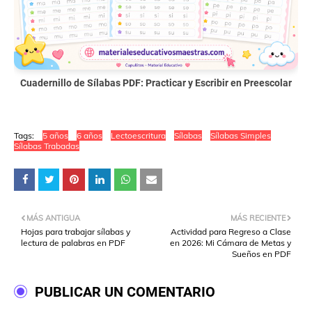
Cuadernillo de Sílabas PDF: Practicar y Escribir en Preescolar
Tags:
5 años
6 años
Lectoescritura
Sílabas
Sílabas Simples
Sílabas Trabadas
MÁS ANTIGUA
MÁS RECIENTE
Hojas para trabajar sílabas y
Actividad para Regreso a Clase
lectura de palabras en PDF
en 2026: Mi Cámara de Metas y
Sueños en PDF
PUBLICAR UN COMENTARIO