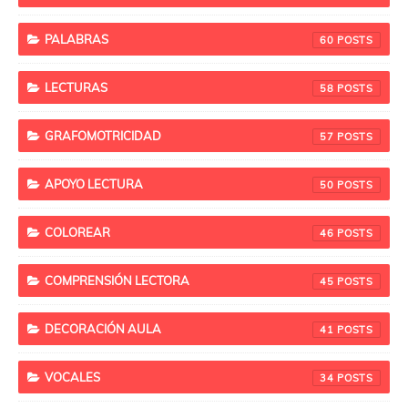
PALABRAS
60
LECTURAS
58
GRAFOMOTRICIDAD
57
APOYO LECTURA
50
COLOREAR
46
COMPRENSIÓN LECTORA
45
DECORACIÓN AULA
41
VOCALES
34