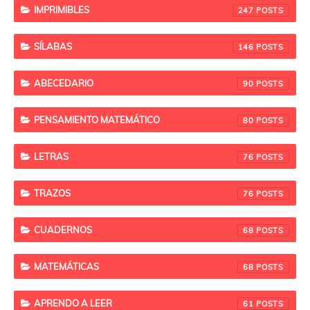
IMPRIMIBLES
247
SÍLABAS
146
ABECEDARIO
90
PENSAMIENTO MATEMÁTICO
80
LETRAS
76
TRAZOS
76
CUADERNOS
68
MATEMÁTICAS
68
APRENDO A LEER
61