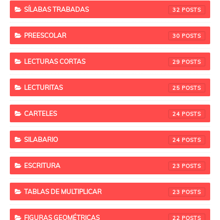
SÍLABAS TRABADAS
32
PREESCOLAR
30
LECTURAS CORTAS
29
LECTURITAS
25
CARTELES
24
SILABARIO
24
ESCRITURA
23
TABLAS DE MULTIPLICAR
23
FIGURAS GEOMÉTRICAS
22